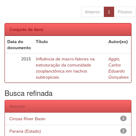
Anterior
1
Póximo
Conjunto de itens:
Data do
Título
Autor(es)
documento
2015
Influência de macro-fatores na
Aggio,
estruturação da comunidade
Carlos
zooplanctônica em riachos
Eduardo
subtropicais.
Gonçalves
Busca refinada
Assunto
Cinzas River Basin
1
Paraná (Estado)
1