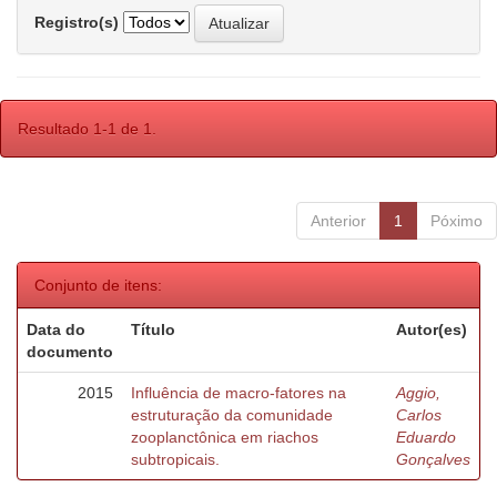
Registro(s)
Resultado 1-1 de 1.
Anterior
1
Póximo
Conjunto de itens:
Data do
Título
Autor(es)
documento
2015
Influência de macro-fatores na
Aggio,
estruturação da comunidade
Carlos
zooplanctônica em riachos
Eduardo
subtropicais.
Gonçalves