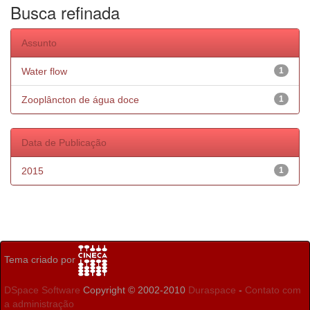
Busca refinada
Assunto
Water flow
1
Zooplâncton de água doce
1
Data de Publicação
2015
1
Tema criado por
DSpace Software
Copyright © 2002-2010
Duraspace
-
Contato com
a administração