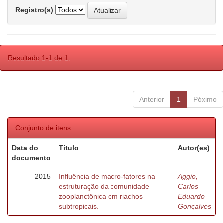
Registro(s)
Resultado 1-1 de 1.
Anterior
1
Póximo
Conjunto de itens:
Data do
Título
Autor(es)
documento
2015
Influência de macro-fatores na
Aggio,
estruturação da comunidade
Carlos
zooplanctônica em riachos
Eduardo
subtropicais.
Gonçalves