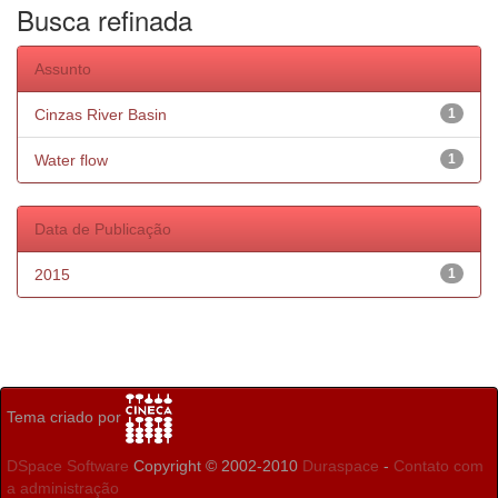
Busca refinada
Assunto
Cinzas River Basin
1
Water flow
1
Data de Publicação
2015
1
Tema criado por
DSpace Software
Copyright © 2002-2010
Duraspace
-
Contato com
a administração