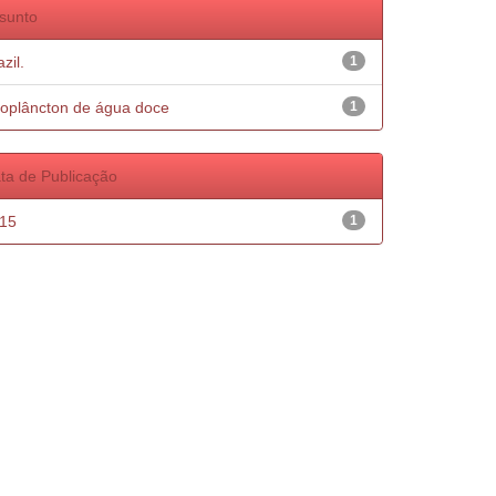
sunto
zil.
1
oplâncton de água doce
1
ta de Publicação
15
1