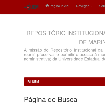
Página inicial
Navegar
Sob
Skip
navigation
REPOSITÓRIO INSTITUCION
DE MARIN
A missão do Repositório Institucional d
reunir, preservar e permitir o acesso à memó
administrativa) da Universidade Estadual d
RI-UEM
Página de Busca