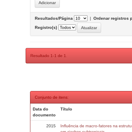
Resultados/Página
|
Ordenar registros 
Registro(s)
Resultado 1-1 de 1.
Conjunto de itens:
Data do
Título
documento
2015
Influência de macro-fatores na estru
em riachos subtropicais.