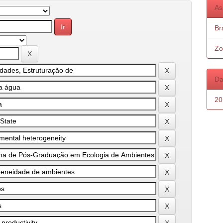
As
Bra
Zo
Da
20