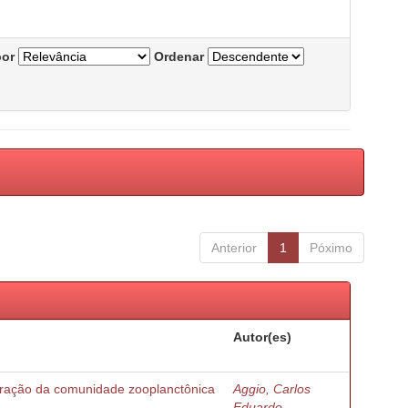
por
Ordenar
Anterior
1
Póximo
Autor(es)
turação da comunidade zooplanctônica
Aggio, Carlos
Eduardo