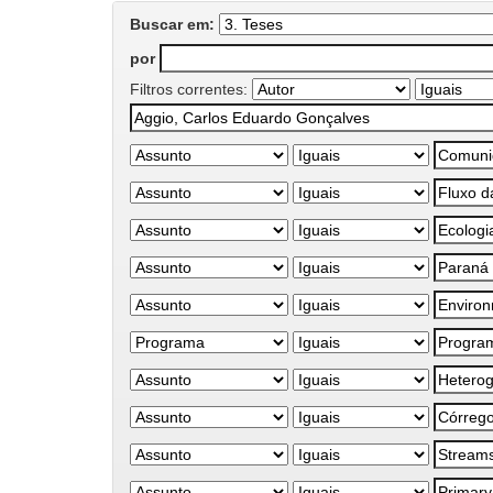
Buscar em:
por
Filtros correntes: