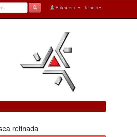
Entrar em:
Idioma
sca refinada