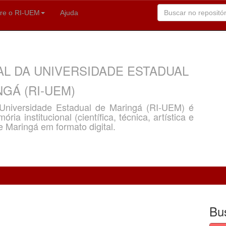
re o RI-UEM
Ajuda
AL DA UNIVERSIDADE ESTADUAL
GÁ (RI-UEM)
a Universidade Estadual de Maringá (RI-UEM) é
ria institucional (científica, técnica, artística e
e Maringá em formato digital.
Bu