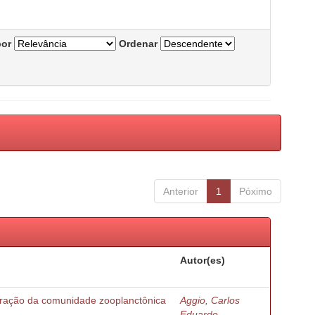
por
Ordenar
Anterior
1
Póximo
Autor(es)
turação da comunidade zooplanctônica
Aggio, Carlos
Eduardo