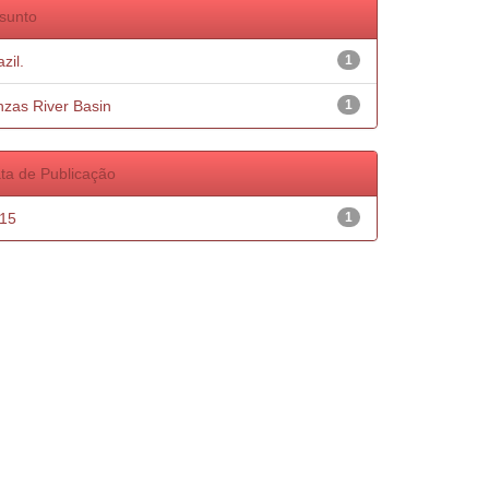
sunto
zil.
1
nzas River Basin
1
ta de Publicação
15
1