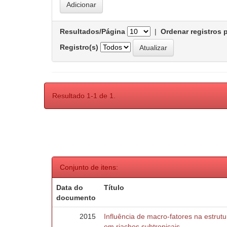
Resultados/Página
|
Ordenar registros 
Registro(s)
Resultado 1-1 de 1.
Conjunto de itens:
Data do
Título
documento
2015
Influência de macro-fatores na estru
em riachos subtropicais.