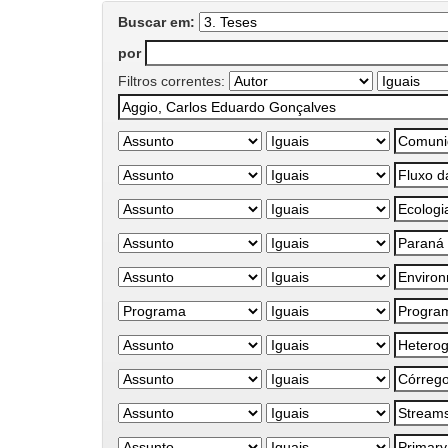
Buscar em:
por
Filtros correntes: