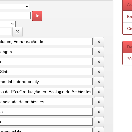
As
Bra
Ci
Da
20