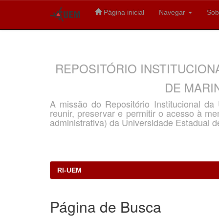
Página inicial
Navegar
Sob
Skip
navigation
REPOSITÓRIO INSTITUCION
DE MARIN
A missão do Repositório Institucional d
reunir, preservar e permitir o acesso à memó
administrativa) da Universidade Estadual d
RI-UEM
Página de Busca