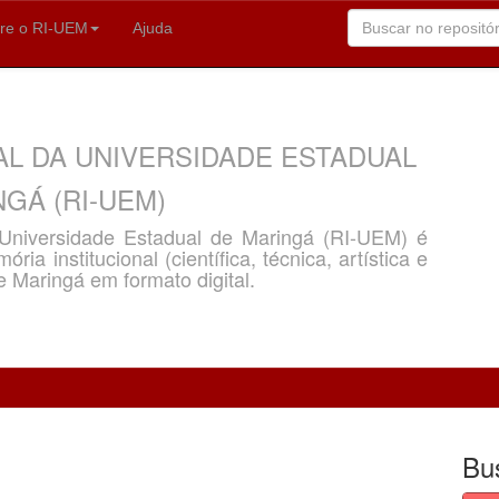
re o RI-UEM
Ajuda
AL DA UNIVERSIDADE ESTADUAL
GÁ (RI-UEM)
a Universidade Estadual de Maringá (RI-UEM) é
ria institucional (científica, técnica, artística e
e Maringá em formato digital.
Bu