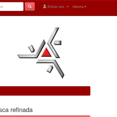
Entrar em:
Idioma
sca refinada