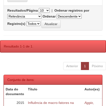
Resultados/Página
|
Ordenar registros por
Ordenar
Registro(s)
Resultado 1-1 de 1.
Anterior
1
Póximo
Conjunto de itens:
Data do
Título
Autor(es)
documento
2015
Influência de macro-fatores na
Aggio,