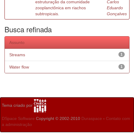
estruturação da comunidade
Carlos
zooplanctônica em riachos
Eduardo
subtropicais.
Gonçalves
Busca refinada
Assunto
Streams
1
Water flow
1
Tema criado por
DSpace Software
Copyright © 2002-2010
Duraspace
-
Contato com
a administração