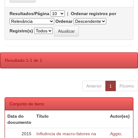
Resultados/Página
|
Ordenar registros por
Ordenar
Registro(s)
Resultado 1-1 de 1.
Anterior
1
Póximo
Conjunto de itens:
Data do
Título
Autor(es)
documento
2015
Influência de macro-fatores na
Aggio,