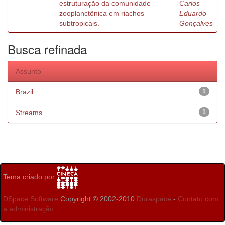
estruturação da comunidade
Carlos
zooplanctônica em riachos
Eduardo
subtropicais.
Gonçalves
Busca refinada
Assunto
Brazil.
1
Streams
1
Tema criado por
DSpace Software
Copyright © 2002-2010
Duraspace
-
Contato com
a administração