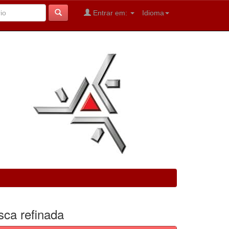
Entrar em:
Idioma
sca refinada