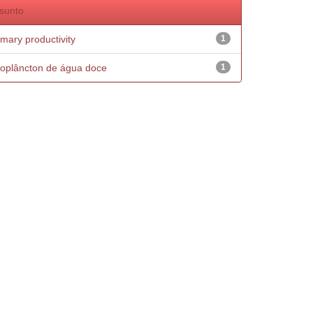
sunto
imary productivity
1
oplâncton de água doce
1