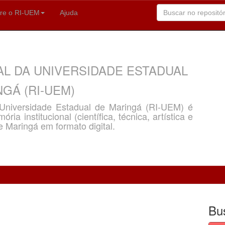
re o RI-UEM
Ajuda
AL DA UNIVERSIDADE ESTADUAL
GÁ (RI-UEM)
a Universidade Estadual de Maringá (RI-UEM) é
ria institucional (científica, técnica, artística e
e Maringá em formato digital.
Bu