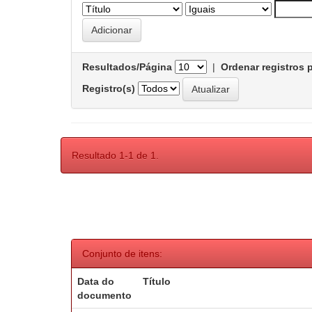
Resultados/Página
|
Ordenar registros 
Registro(s)
Resultado 1-1 de 1.
Conjunto de itens:
Data do
Título
documento