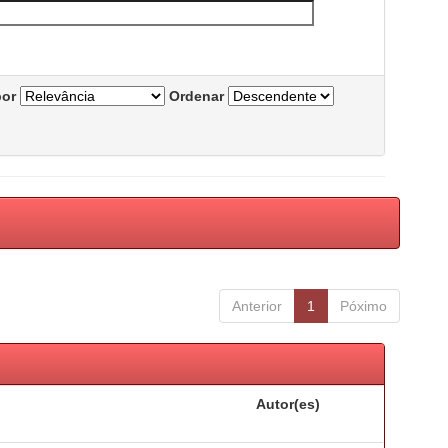
por
Ordenar
Anterior
1
Póximo
Autor(es)