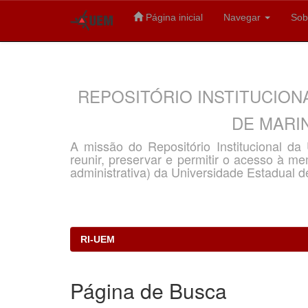
Página inicial
Navegar
Sob
Skip
navigation
REPOSITÓRIO INSTITUCION
DE MARIN
A missão do Repositório Institucional d
reunir, preservar e permitir o acesso à memó
administrativa) da Universidade Estadual d
RI-UEM
Página de Busca