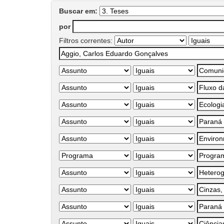
Buscar em:
por
Filtros correntes: