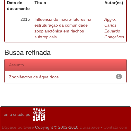
Data do
Título
Autor(es)
documento
2015
Influência de macro-fatores na
Aggio,
estruturação da comunidade
Carlos
zooplanctônica em riachos
Eduardo
subtropicais.
Gonçalves
Busca refinada
Assunto
Zooplâncton de água doce
1
Tema criado por
DSpace Software
Copyright © 2002-2010
Duraspace
-
Contato com