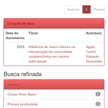
Anterior
1
Póximo
Conjunto de itens:
Data do
Título
Autor(es)
documento
2015
Influência de macro-fatores na
Aggio,
estruturação da comunidade
Carlos
zooplanctônica em riachos
Eduardo
subtropicais.
Gonçalves
Busca refinada
Assunto
Cinzas River Basin
1
Primary productivity
1