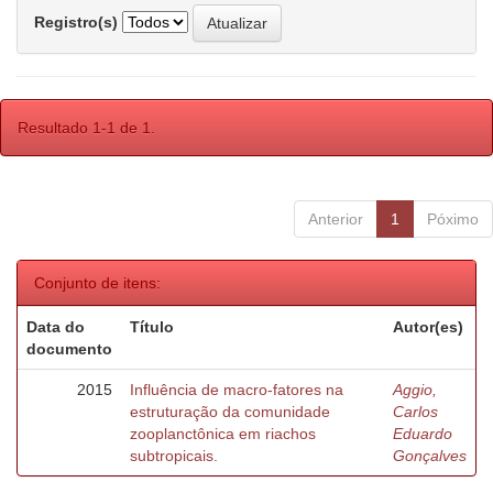
Registro(s)
Resultado 1-1 de 1.
Anterior
1
Póximo
Conjunto de itens:
Data do
Título
Autor(es)
documento
2015
Influência de macro-fatores na
Aggio,
estruturação da comunidade
Carlos
zooplanctônica em riachos
Eduardo
subtropicais.
Gonçalves