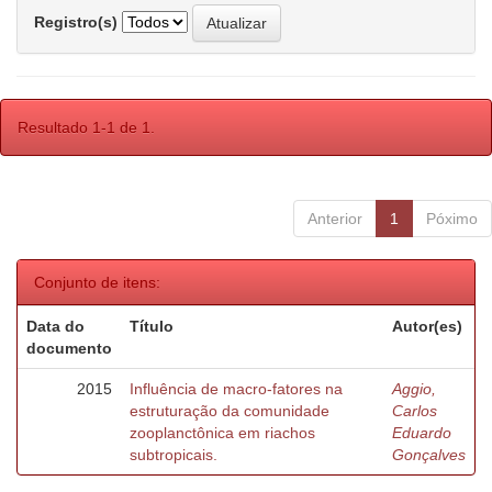
Registro(s)
Resultado 1-1 de 1.
Anterior
1
Póximo
Conjunto de itens:
Data do
Título
Autor(es)
documento
2015
Influência de macro-fatores na
Aggio,
estruturação da comunidade
Carlos
zooplanctônica em riachos
Eduardo
subtropicais.
Gonçalves