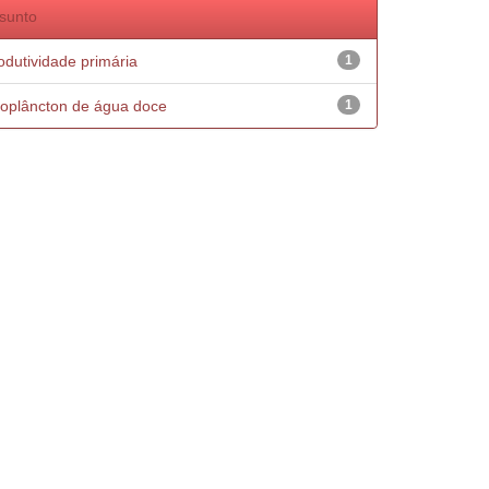
sunto
odutividade primária
1
oplâncton de água doce
1