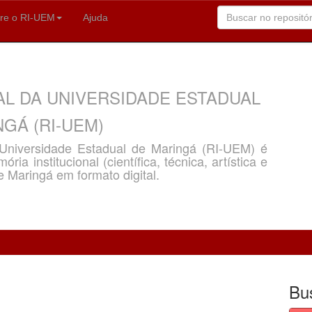
re o RI-UEM
Ajuda
AL DA UNIVERSIDADE ESTADUAL
GÁ (RI-UEM)
a Universidade Estadual de Maringá (RI-UEM) é
ria institucional (científica, técnica, artística e
e Maringá em formato digital.
Bu