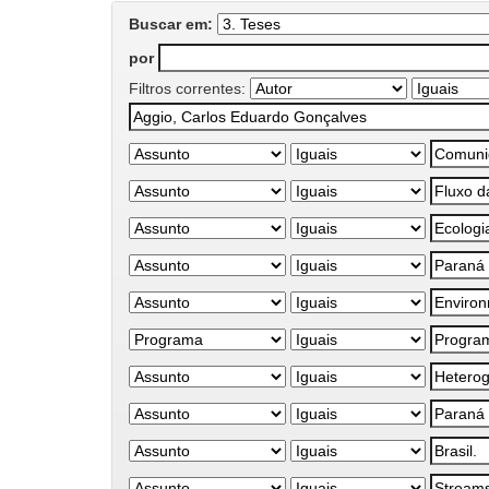
Buscar em:
por
Filtros correntes: