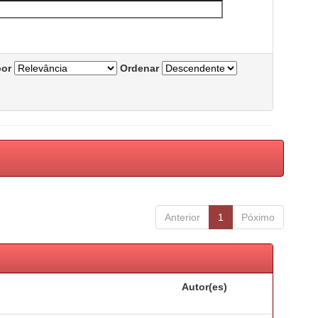
por
Ordenar
Anterior
1
Póximo
Autor(es)