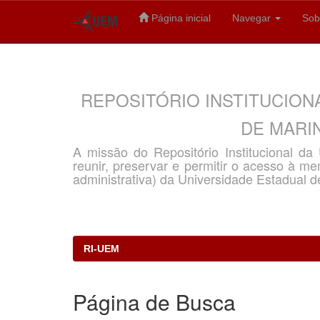
Página inicial
Navegar
Sob
Skip
navigation
REPOSITÓRIO INSTITUCION
DE MARIN
A missão do Repositório Institucional d
reunir, preservar e permitir o acesso à memó
administrativa) da Universidade Estadual d
RI-UEM
Página de Busca