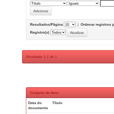
Resultados/Página
|
Ordenar registros 
Registro(s)
Resultado 1-1 de 1.
Conjunto de itens:
Data do
Título
documento