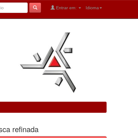
Entrar em:
Idioma
sca refinada