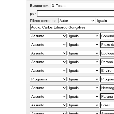
Buscar em:
por
Filtros correntes: