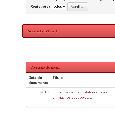
Registro(s)
Resultado 1-1 de 1.
Conjunto de itens:
Data do
Título
documento
2015
Influência de macro-fatores na estru
em riachos subtropicais.