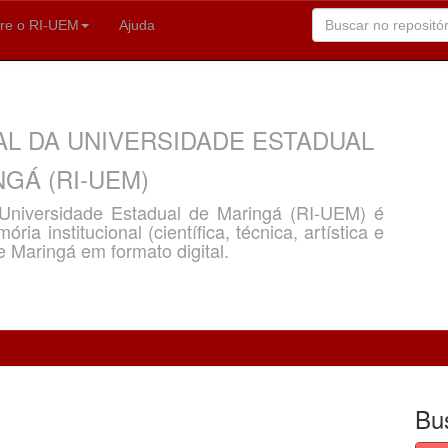
re o RI-UEM
Ajuda
AL DA UNIVERSIDADE ESTADUAL
GÁ (RI-UEM)
a Universidade Estadual de Maringá (RI-UEM) é
ria institucional (científica, técnica, artística e
e Maringá em formato digital.
Bu