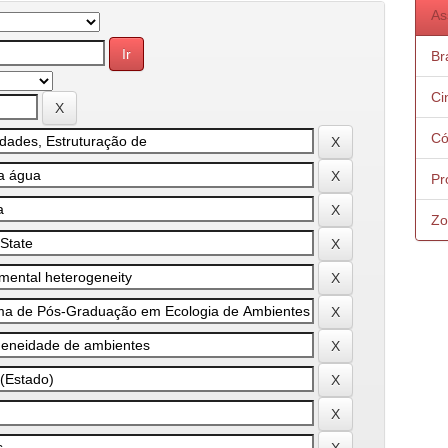
As
Bra
Ci
Có
Pr
Zo