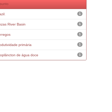
sunto
zil.
1
nzas River Basin
1
rregos
1
odutividade primária
1
oplâncton de água doce
1