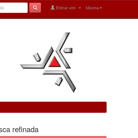
Entrar em:
Idioma
sca refinada