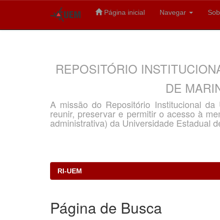
Página inicial
Navegar
Sob
Skip
navigation
REPOSITÓRIO INSTITUCION
DE MARIN
A missão do Repositório Institucional d
reunir, preservar e permitir o acesso à memó
administrativa) da Universidade Estadual d
RI-UEM
Página de Busca