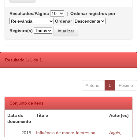
Resultados/Página
|
Ordenar registros por
Ordenar
Registro(s)
Resultado 1-1 de 1.
Anterior
1
Póximo
Conjunto de itens:
Data do
Título
Autor(es)
documento
2015
Influência de macro-fatores na
Aggio,