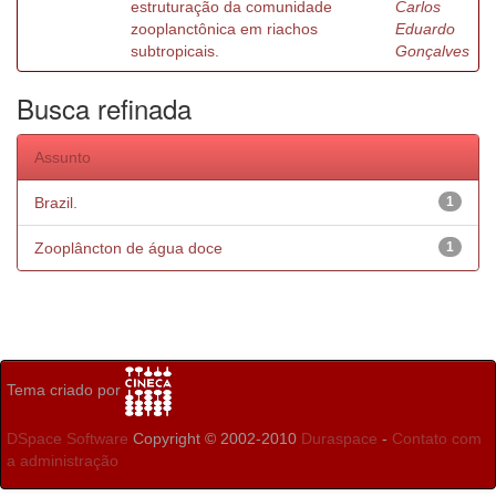
estruturação da comunidade
Carlos
zooplanctônica em riachos
Eduardo
subtropicais.
Gonçalves
Busca refinada
Assunto
Brazil.
1
Zooplâncton de água doce
1
Tema criado por
DSpace Software
Copyright © 2002-2010
Duraspace
-
Contato com
a administração