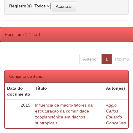
Registro(s)
Resultado 1-1 de 1.
Anterior
1
Póximo
Conjunto de itens:
Data do
Título
Autor(es)
documento
2015
Influência de macro-fatores na
Aggio,
estruturação da comunidade
Carlos
zooplanctônica em riachos
Eduardo
subtropicais.
Gonçalves