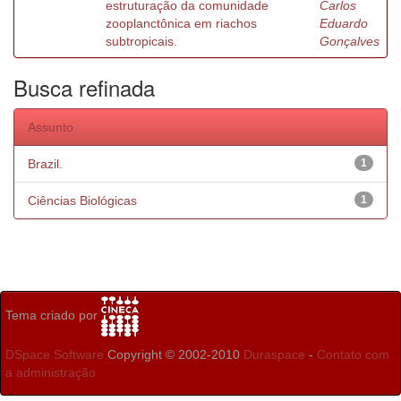
estruturação da comunidade
Carlos
zooplanctônica em riachos
Eduardo
subtropicais.
Gonçalves
Busca refinada
Assunto
Brazil.
1
Ciências Biológicas
1
Tema criado por
DSpace Software
Copyright © 2002-2010
Duraspace
-
Contato com
a administração