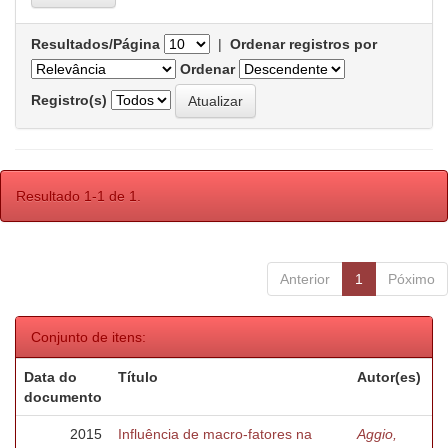
Resultados/Página
|
Ordenar registros por
Ordenar
Registro(s)
Resultado 1-1 de 1.
Anterior
1
Póximo
Conjunto de itens:
Data do
Título
Autor(es)
documento
2015
Influência de macro-fatores na
Aggio,