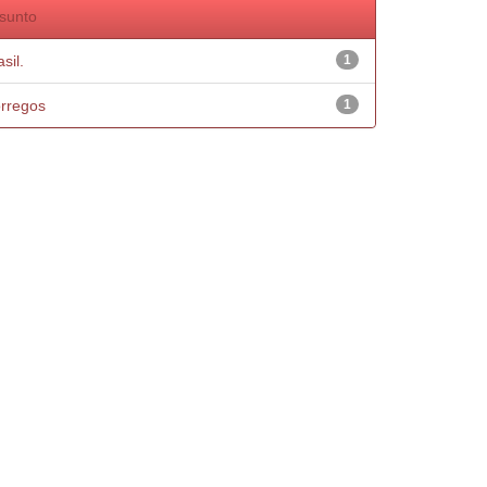
sunto
sil.
1
rregos
1