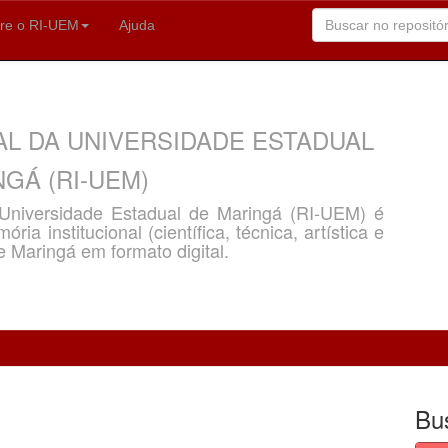
re o RI-UEM
Ajuda
AL DA UNIVERSIDADE ESTADUAL
GÁ (RI-UEM)
a Universidade Estadual de Maringá (RI-UEM) é
ria institucional (científica, técnica, artística e
e Maringá em formato digital.
Bu