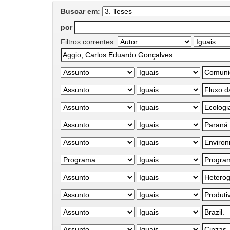
Buscar em:
por
Filtros correntes: