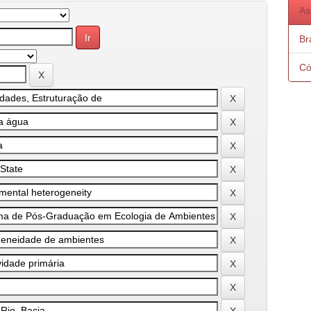
As
Bra
Có