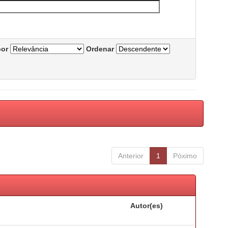
por
Ordenar
Anterior
1
Póximo
Autor(es)