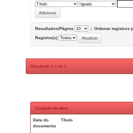
Resultados/Página
|
Ordenar registros 
Registro(s)
Resultado 1-1 de 1.
Conjunto de itens:
Data do
Título
documento