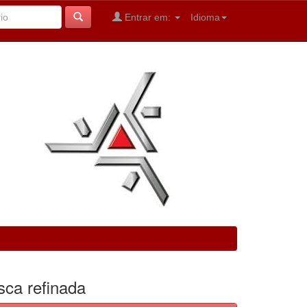
Entrar em:
Idioma
sca refinada