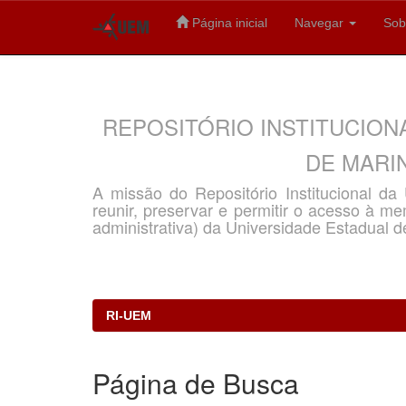
Página inicial
Navegar
Sob
Skip
navigation
REPOSITÓRIO INSTITUCION
DE MARIN
A missão do Repositório Institucional d
reunir, preservar e permitir o acesso à memó
administrativa) da Universidade Estadual d
RI-UEM
Página de Busca