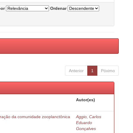
por
Ordenar
Anterior
1
Póximo
Autor(es)
turação da comunidade zooplanctônica
Aggio, Carlos
Eduardo
Gonçalves