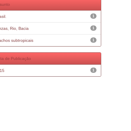
sunto
sil.
1
nzas, Rio, Bacia
1
achos subtropicais
1
ta de Publicação
15
1