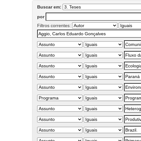
Buscar em:
por
Filtros correntes: