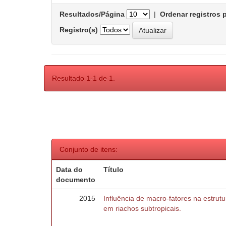
Resultados/Página
|
Ordenar registros 
Registro(s)
Resultado 1-1 de 1.
Conjunto de itens:
Data do
Título
documento
2015
Influência de macro-fatores na estru
em riachos subtropicais.