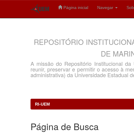
Página inicial
Navegar
Sob
Skip
navigation
REPOSITÓRIO INSTITUCION
DE MARIN
A missão do Repositório Institucional d
reunir, preservar e permitir o acesso à memó
administrativa) da Universidade Estadual d
RI-UEM
Página de Busca