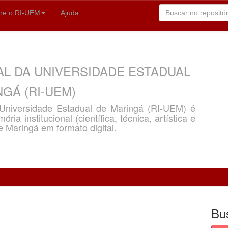
re o RI-UEM
Ajuda
AL DA UNIVERSIDADE ESTADUAL
GÁ (RI-UEM)
a Universidade Estadual de Maringá (RI-UEM) é
ria institucional (científica, técnica, artística e
e Maringá em formato digital.
Bu