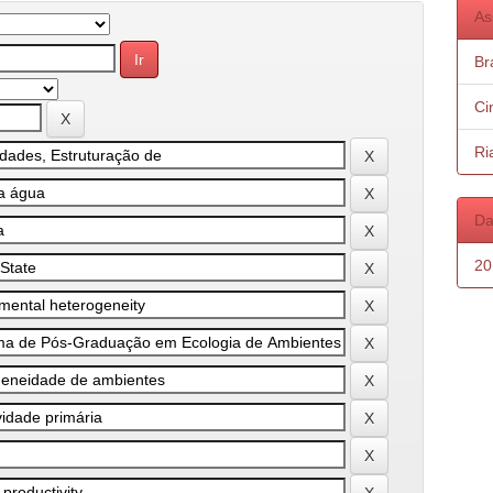
As
Bra
Ci
Ri
Da
20