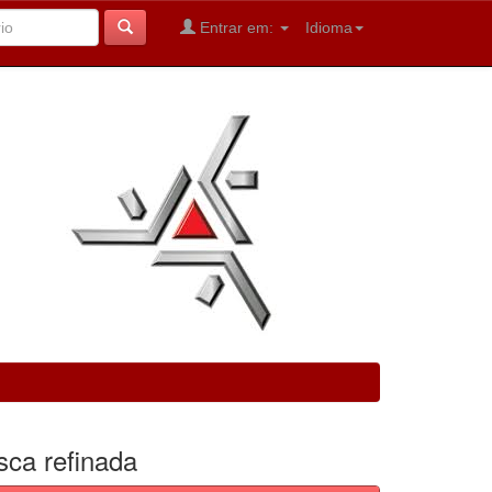
Entrar em:
Idioma
sca refinada