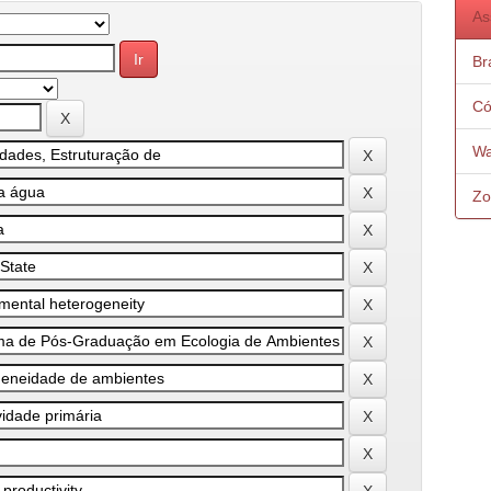
As
Bra
Có
Wa
Zo