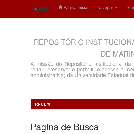
Página inicial
Navegar
Sob
Skip
navigation
REPOSITÓRIO INSTITUCION
DE MARIN
A missão do Repositório Institucional d
reunir, preservar e permitir o acesso à memó
administrativa) da Universidade Estadual d
RI-UEM
Página de Busca