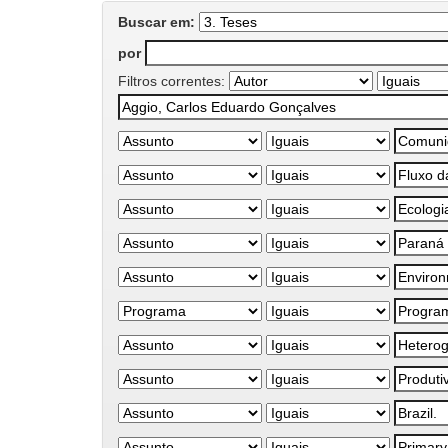
Buscar em:
por
Filtros correntes: