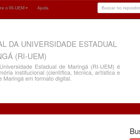
re o RI-UEM
Ajuda
AL DA UNIVERSIDADE ESTADUAL
GÁ (RI-UEM)
a Universidade Estadual de Maringá (RI-UEM) é
ria institucional (científica, técnica, artística e
e Maringá em formato digital.
Bu