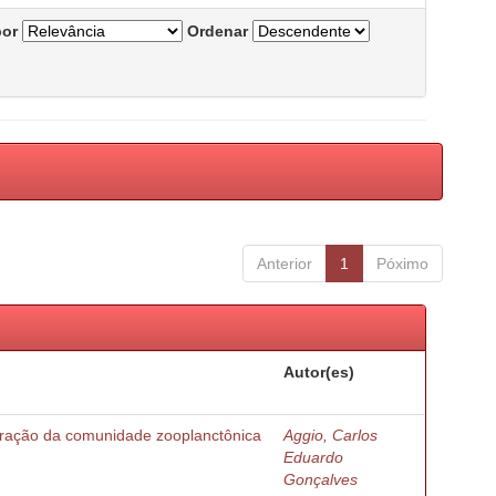
por
Ordenar
Anterior
1
Póximo
Autor(es)
turação da comunidade zooplanctônica
Aggio, Carlos
Eduardo
Gonçalves