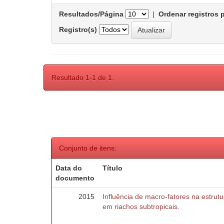
Resultados/Página
|
Ordenar registros 
Registro(s)
Resultado 1-1 de 1.
Conjunto de itens:
Data do
Título
documento
2015
Influência de macro-fatores na estru
em riachos subtropicais.