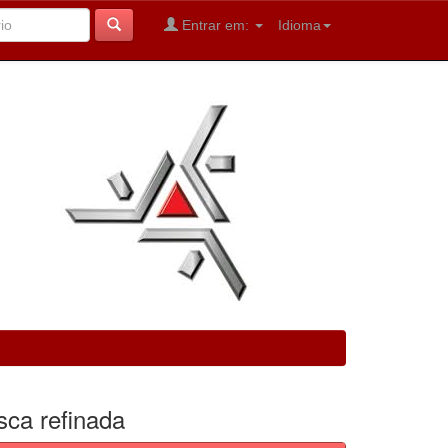
Entrar em:
Idioma
sca refinada