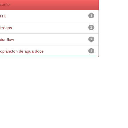
sunto
sil.
1
rregos
1
ter flow
1
oplâncton de água doce
1