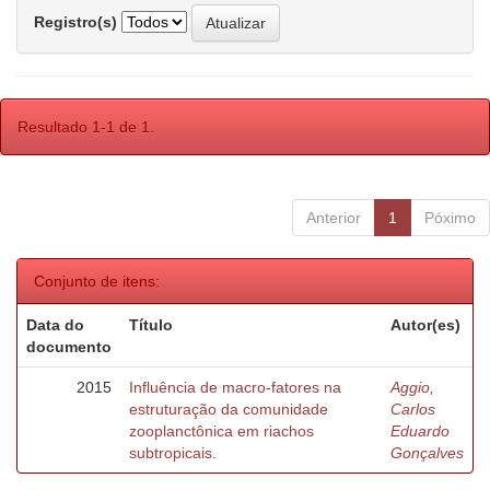
Registro(s)
Resultado 1-1 de 1.
Anterior
1
Póximo
Conjunto de itens:
Data do
Título
Autor(es)
documento
2015
Influência de macro-fatores na
Aggio,
estruturação da comunidade
Carlos
zooplanctônica em riachos
Eduardo
subtropicais.
Gonçalves