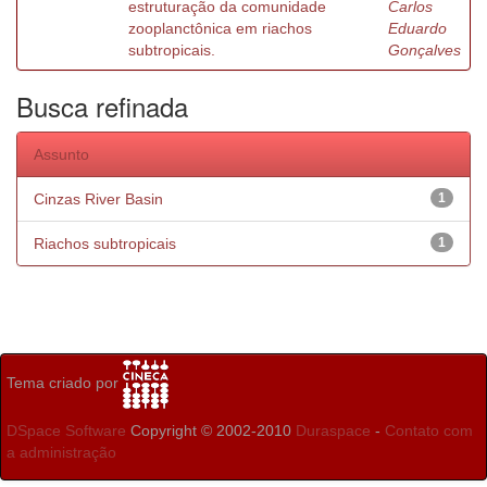
estruturação da comunidade
Carlos
zooplanctônica em riachos
Eduardo
subtropicais.
Gonçalves
Busca refinada
Assunto
Cinzas River Basin
1
Riachos subtropicais
1
Tema criado por
DSpace Software
Copyright © 2002-2010
Duraspace
-
Contato com
a administração