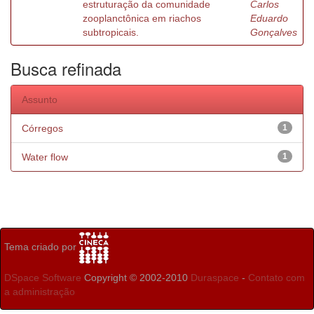
estruturação da comunidade
Carlos
zooplanctônica em riachos
Eduardo
subtropicais.
Gonçalves
Busca refinada
Assunto
Córregos
1
Water flow
1
Tema criado por
DSpace Software
Copyright © 2002-2010
Duraspace
-
Contato com
a administração