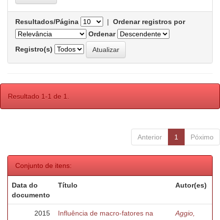
Resultados/Página
|
Ordenar registros por
Ordenar
Registro(s)
Resultado 1-1 de 1.
Anterior
1
Póximo
Conjunto de itens:
Data do
Título
Autor(es)
documento
2015
Influência de macro-fatores na
Aggio,