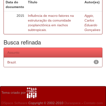
Data do
Título
Autor(es)
documento
2015
Influência de macro-fatores na
Aggio,
estruturação da comunidade
Carlos
zooplanctônica em riachos
Eduardo
subtropicais.
Gonçalves
Busca refinada
Assunto
Brazil.
1
Tema criado por
DSpace Software
Copyright © 2002-2010
Duraspace
-
Contato com