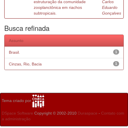
estruturação da comunidade
Carlos
zooplanctônica em riachos
Eduardo
subtropicais.
Gonçalves
Busca refinada
Assunto
Brasil.
1
Cinzas, Rio, Bacia
1
Tema criado por
DSpace Software
Copyright © 2002-2010
Duraspace
-
Contato com
a administração