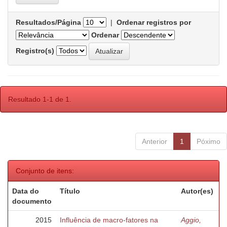
Resultados/Página
|
Ordenar registros por
Ordenar
Registro(s)
Resultado 1-1 de 1.
Anterior
1
Póximo
Conjunto de itens:
Data do
Título
Autor(es)
documento
2015
Influência de macro-fatores na
Aggio,