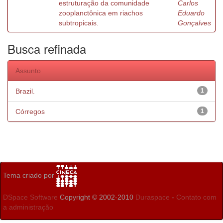
estruturação da comunidade
Carlos
zooplanctônica em riachos
Eduardo
subtropicais.
Gonçalves
Busca refinada
Assunto
Brazil.
1
Córregos
1
Tema criado por
DSpace Software
Copyright © 2002-2010
Duraspace
-
Contato com
a administração