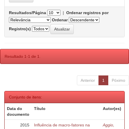
Resultados/Página
|
Ordenar registros por
Ordenar
Registro(s)
Resultado 1-1 de 1.
Anterior
1
Póximo
Conjunto de itens:
Data do
Título
Autor(es)
documento
2015
Influência de macro-fatores na
Aggio,