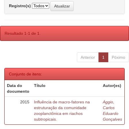
Registro(s)
Resultado 1-1 de 1.
Anterior
1
Póximo
Conjunto de itens:
Data do
Título
Autor(es)
documento
2015
Influência de macro-fatores na
Aggio,
estruturação da comunidade
Carlos
zooplanctônica em riachos
Eduardo
subtropicais.
Gonçalves