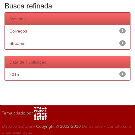
Busca refinada
Assunto
Córregos
1
Streams
1
Data de Publicação
2015
1
Tema criado por
DSpace Software
Copyright © 2002-2010
Duraspace
-
Contato com
a administração