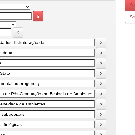
As
St