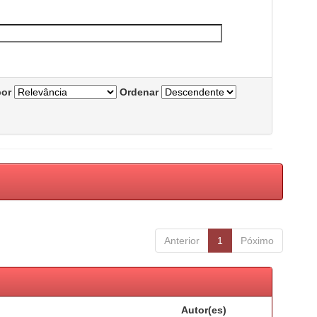
por
Ordenar
Anterior
1
Póximo
Autor(es)