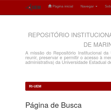
Página inicial
Navegar
Sob
Skip
navigation
REPOSITÓRIO INSTITUCION
DE MARIN
A missão do Repositório Institucional d
reunir, preservar e permitir o acesso à memó
administrativa) da Universidade Estadual d
RI-UEM
Página de Busca