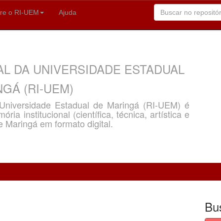
re o RI-UEM
Ajuda
AL DA UNIVERSIDADE ESTADUAL
GÁ (RI-UEM)
a Universidade Estadual de Maringá (RI-UEM) é
ria institucional (científica, técnica, artística e
e Maringá em formato digital.
Bu