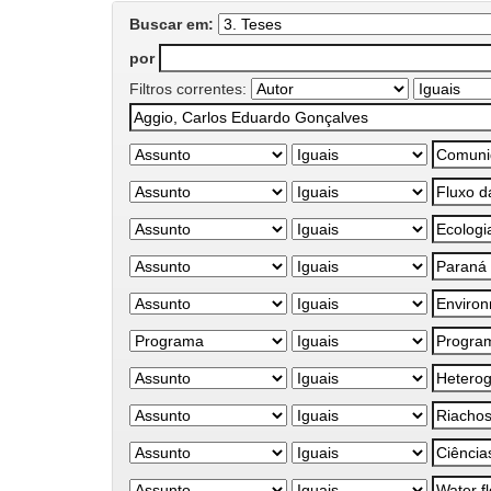
Buscar em:
por
Filtros correntes: