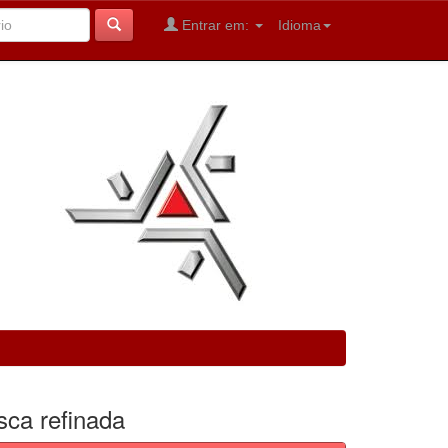
Entrar em:
Idioma
sca refinada