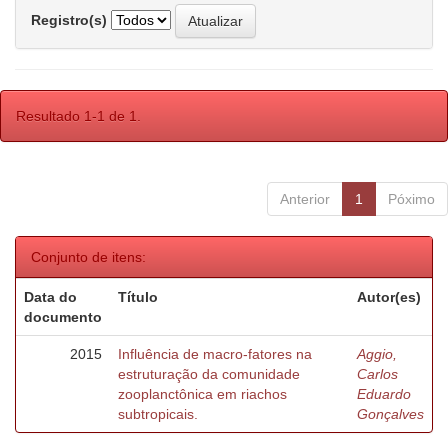
Registro(s)
Resultado 1-1 de 1.
Anterior
1
Póximo
Conjunto de itens:
Data do
Título
Autor(es)
documento
2015
Influência de macro-fatores na
Aggio,
estruturação da comunidade
Carlos
zooplanctônica em riachos
Eduardo
subtropicais.
Gonçalves