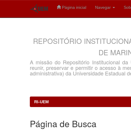
Página inicial
Navegar
Sob
Skip
navigation
REPOSITÓRIO INSTITUCION
DE MARIN
A missão do Repositório Institucional d
reunir, preservar e permitir o acesso à memó
administrativa) da Universidade Estadual d
RI-UEM
Página de Busca