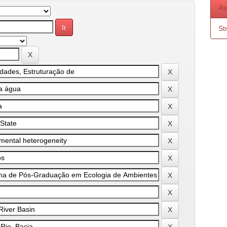
As
St