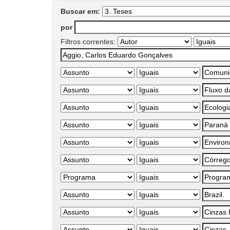
Buscar em:
por
Filtros correntes: