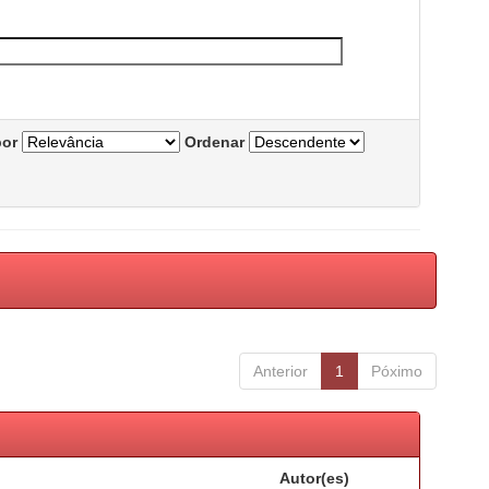
por
Ordenar
Anterior
1
Póximo
Autor(es)