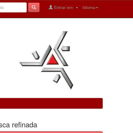
Entrar em:
Idioma
sca refinada