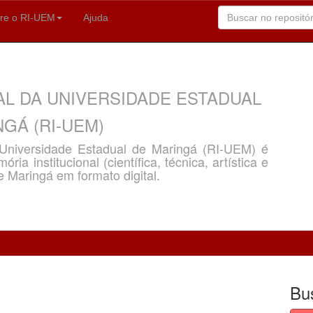
re o RI-UEM
Ajuda
AL DA UNIVERSIDADE ESTADUAL
GÁ (RI-UEM)
a Universidade Estadual de Maringá (RI-UEM) é
ria institucional (científica, técnica, artística e
e Maringá em formato digital.
Bu