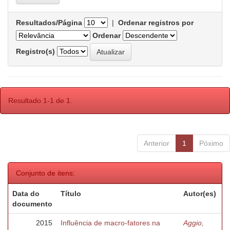
Resultados/Página
|
Ordenar registros por
Ordenar
Registro(s)
Resultado 1-1 de 1.
Anterior
1
Póximo
Conjunto de itens:
Data do
Título
Autor(es)
documento
2015
Influência de macro-fatores na
Aggio,