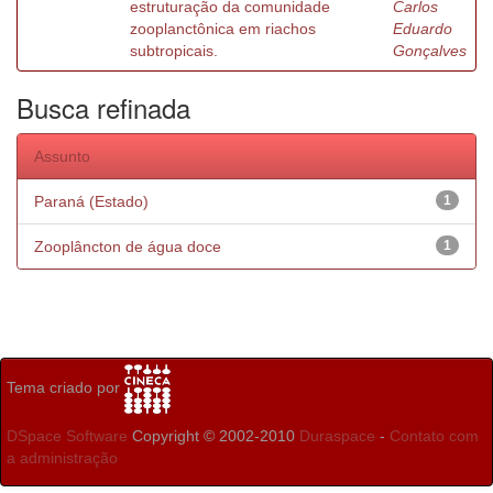
estruturação da comunidade
Carlos
zooplanctônica em riachos
Eduardo
subtropicais.
Gonçalves
Busca refinada
Assunto
Paraná (Estado)
1
Zooplâncton de água doce
1
Tema criado por
DSpace Software
Copyright © 2002-2010
Duraspace
-
Contato com
a administração