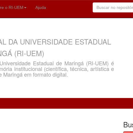
re o RI-UEM
Ajuda
AL DA UNIVERSIDADE ESTADUAL
GÁ (RI-UEM)
a Universidade Estadual de Maringá (RI-UEM) é
ria institucional (científica, técnica, artística e
e Maringá em formato digital.
Bu