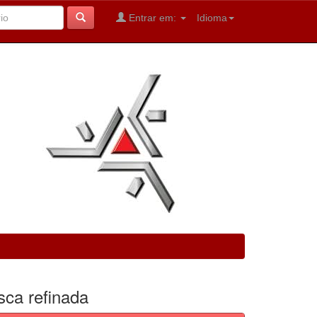
Entrar em:
Idioma
sca refinada