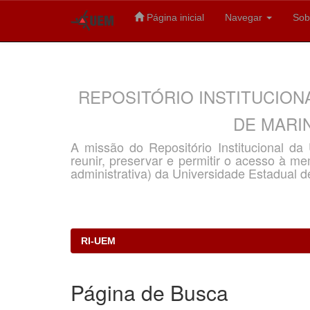
Página inicial
Navegar
Sob
Skip
navigation
REPOSITÓRIO INSTITUCION
DE MARIN
A missão do Repositório Institucional d
reunir, preservar e permitir o acesso à memó
administrativa) da Universidade Estadual d
RI-UEM
Página de Busca