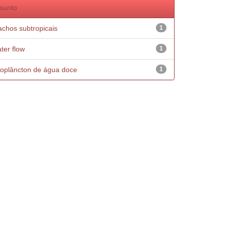
sunto
achos subtropicais
1
ter flow
1
oplâncton de água doce
1