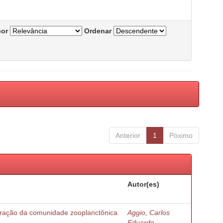
por
Ordenar
Anterior
1
Póximo
Autor(es)
turação da comunidade zooplanctônica
Aggio, Carlos
Eduardo