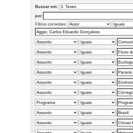
Buscar em:
por
Filtros correntes: