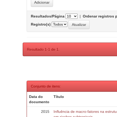
Resultados/Página
|
Ordenar registros 
Registro(s)
Resultado 1-1 de 1.
Conjunto de itens:
Data do
Título
documento
2015
Influência de macro-fatores na estru
em riachos subtropicais.