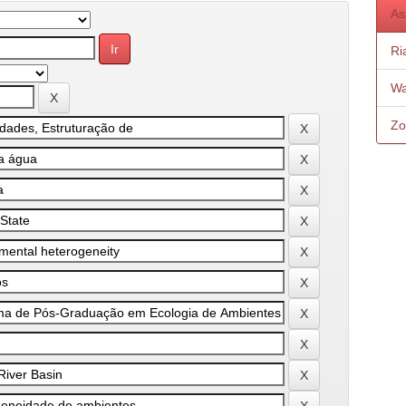
As
Ri
Wa
Zo