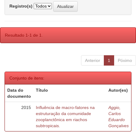
Registro(s)
Resultado 1-1 de 1.
Anterior
1
Póximo
Conjunto de itens:
Data do
Título
Autor(es)
documento
2015
Influência de macro-fatores na
Aggio,
estruturação da comunidade
Carlos
zooplanctônica em riachos
Eduardo
subtropicais.
Gonçalves