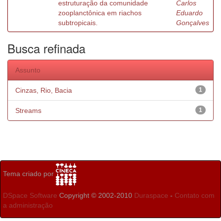
estruturação da comunidade
Carlos
zooplanctônica em riachos
Eduardo
subtropicais.
Gonçalves
Busca refinada
Assunto
Cinzas, Rio, Bacia
1
Streams
1
Tema criado por
DSpace Software
Copyright © 2002-2010
Duraspace
-
Contato com
a administração