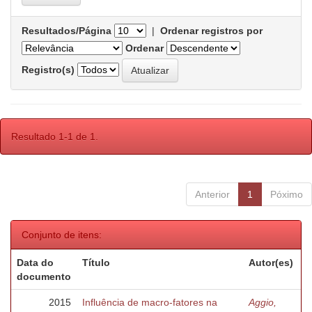
Resultados/Página
|
Ordenar registros por
Ordenar
Registro(s)
Resultado 1-1 de 1.
Anterior
1
Póximo
Conjunto de itens:
Data do
Título
Autor(es)
documento
2015
Influência de macro-fatores na
Aggio,