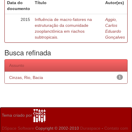
Data do
Título
Autor(es)
documento
2015
Influência de macro-fatores na
Aggio,
estruturação da comunidade
Carlos
zooplanctônica em riachos
Eduardo
subtropicais.
Gonçalves
Busca refinada
Assunto
Cinzas, Rio, Bacia
1
Tema criado por
DSpace Software
Copyright © 2002-2010
Duraspace
-
Contato com