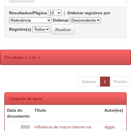
Resultados/Página
|
Ordenar registros por
Ordenar
Registro(s)
Resultado 1-1 de 1.
Anterior
1
Póximo
Conjunto de itens:
Data do
Título
Autor(es)
documento
2015
Influência de macro-fatores na
Aggio,