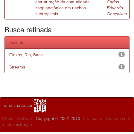
estruturação da comunidade
Carlos
zooplanctônica em riachos
Eduardo
subtropicais.
Gonçalves
Busca refinada
Assunto
Cinzas, Rio, Bacia
1
Streams
1
Tema criado por
DSpace Software
Copyright © 2002-2010
Duraspace
-
Contato com
a administração