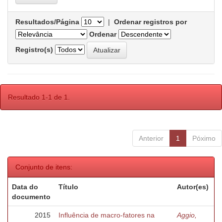
Resultados/Página
|
Ordenar registros por
Ordenar
Registro(s)
Resultado 1-1 de 1.
Anterior
1
Póximo
Conjunto de itens:
Data do
Título
Autor(es)
documento
2015
Influência de macro-fatores na
Aggio,