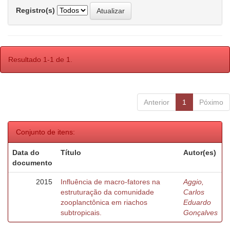
Registro(s)
Resultado 1-1 de 1.
Anterior
1
Póximo
Conjunto de itens:
Data do
Título
Autor(es)
documento
2015
Influência de macro-fatores na
Aggio,
estruturação da comunidade
Carlos
zooplanctônica em riachos
Eduardo
subtropicais.
Gonçalves