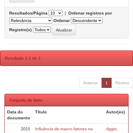
Resultados/Página
|
Ordenar registros por
Ordenar
Registro(s)
Resultado 1-1 de 1.
Anterior
1
Póximo
Conjunto de itens:
Data do
Título
Autor(es)
documento
2015
Influência de macro-fatores na
Aggio,