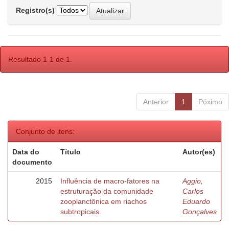
Registro(s)
Resultado 1-1 de 1.
Anterior
1
Póximo
Conjunto de itens:
Data do
Título
Autor(es)
documento
2015
Influência de macro-fatores na
Aggio,
estruturação da comunidade
Carlos
zooplanctônica em riachos
Eduardo
subtropicais.
Gonçalves