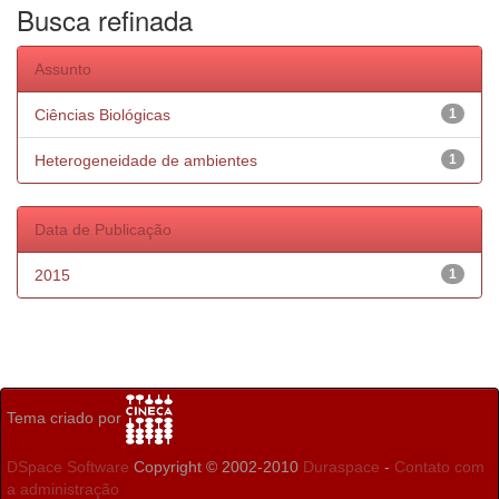
Busca refinada
Assunto
Ciências Biológicas
1
Heterogeneidade de ambientes
1
Data de Publicação
2015
1
Tema criado por
DSpace Software
Copyright © 2002-2010
Duraspace
-
Contato com
a administração