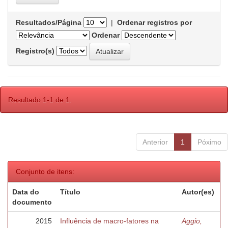
Resultados/Página
|
Ordenar registros por
Ordenar
Registro(s)
Resultado 1-1 de 1.
Anterior
1
Póximo
Conjunto de itens:
Data do
Título
Autor(es)
documento
2015
Influência de macro-fatores na
Aggio,