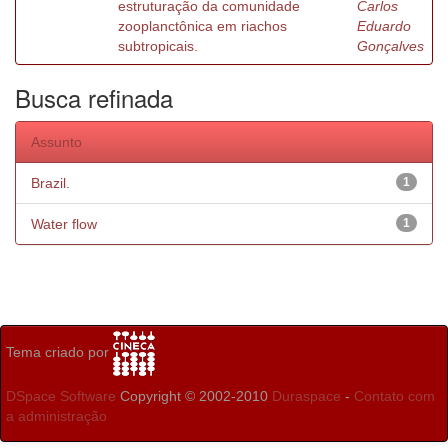
estruturação da comunidade
Carlos
zooplanctônica em riachos
Eduardo
subtropicais.
Gonçalves
Busca refinada
Assunto
Brazil.
1
Water flow
1
Tema criado por
DSpace Software
Copyright © 2002-2010
Duraspace
-
Contato com
a administração