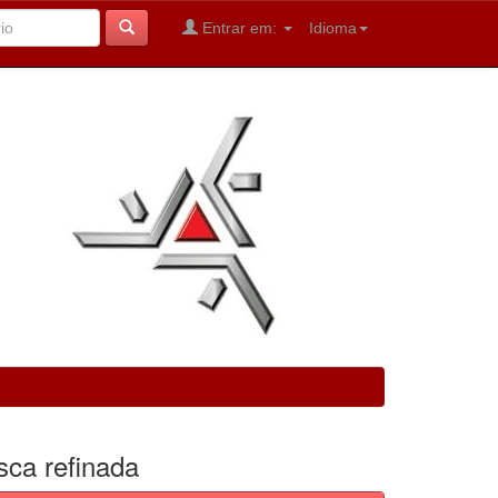
Entrar em:
Idioma
sca refinada