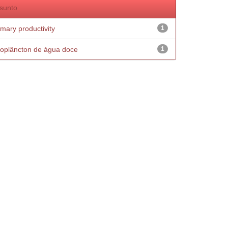
sunto
imary productivity
1
oplâncton de água doce
1