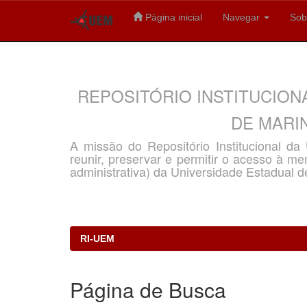
Página inicial
Navegar
Sob
Skip
navigation
REPOSITÓRIO INSTITUCION
DE MARIN
A missão do Repositório Institucional d
reunir, preservar e permitir o acesso à memó
administrativa) da Universidade Estadual d
RI-UEM
Página de Busca