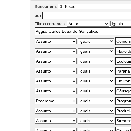
Buscar em:
por
Filtros correntes: