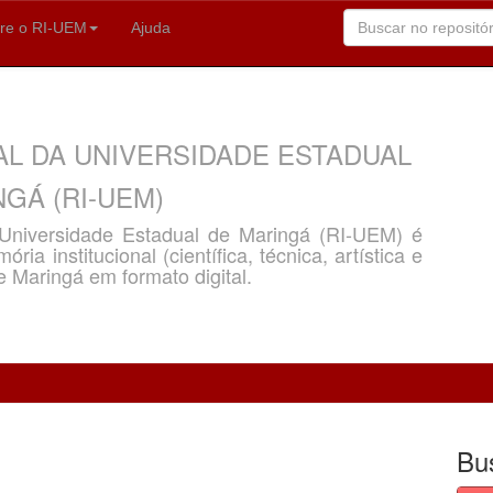
re o RI-UEM
Ajuda
AL DA UNIVERSIDADE ESTADUAL
GÁ (RI-UEM)
a Universidade Estadual de Maringá (RI-UEM) é
ria institucional (científica, técnica, artística e
e Maringá em formato digital.
Bu