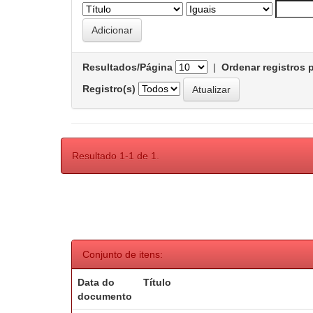
Resultados/Página
|
Ordenar registros 
Registro(s)
Resultado 1-1 de 1.
Conjunto de itens:
Data do
Título
documento