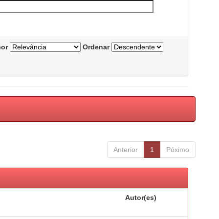
por
Ordenar
Anterior
1
Póximo
Autor(es)