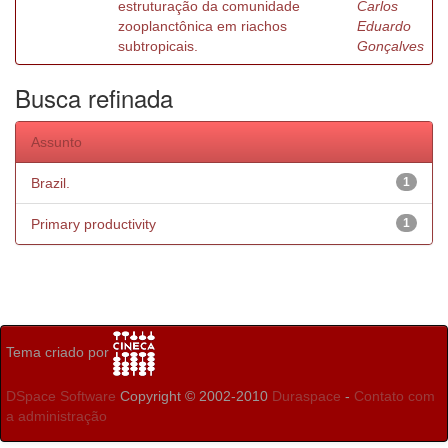
estruturação da comunidade
Carlos
zooplanctônica em riachos
Eduardo
subtropicais.
Gonçalves
Busca refinada
Assunto
Brazil.
1
Primary productivity
1
Tema criado por
DSpace Software
Copyright © 2002-2010
Duraspace
-
Contato com
a administração