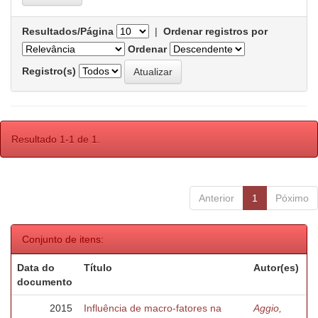
Resultados/Página
|
Ordenar registros por
Ordenar
Registro(s)
Resultado 1-1 de 1.
Anterior
1
Póximo
Conjunto de itens:
Data do
Título
Autor(es)
documento
2015
Influência de macro-fatores na
Aggio,