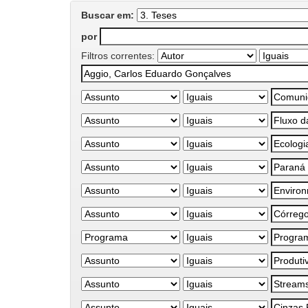
Buscar em:
por
Filtros correntes: