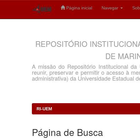
Página inicial
Navegar
Sob
Skip
navigation
REPOSITÓRIO INSTITUCION
DE MARIN
A missão do Repositório Institucional d
reunir, preservar e permitir o acesso à memó
administrativa) da Universidade Estadual d
RI-UEM
Página de Busca