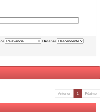
por
Ordenar
Anterior
1
Póximo