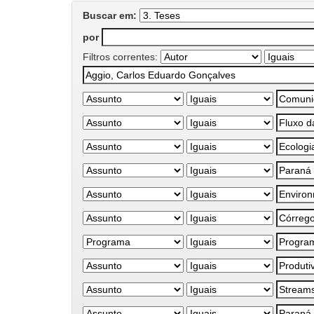
Buscar em:
por
Filtros correntes: