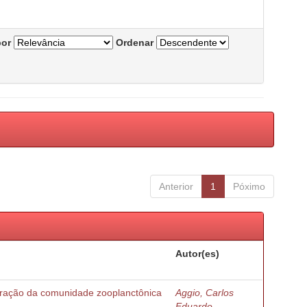
por
Ordenar
Anterior
1
Póximo
Autor(es)
turação da comunidade zooplanctônica
Aggio, Carlos
Eduardo