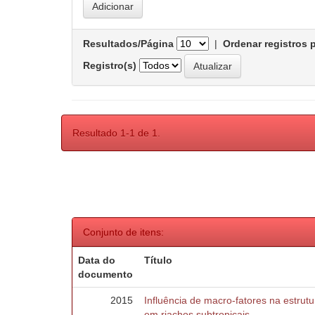
Resultados/Página
|
Ordenar registros 
Registro(s)
Resultado 1-1 de 1.
Conjunto de itens:
Data do
Título
documento
2015
Influência de macro-fatores na estru
em riachos subtropicais.