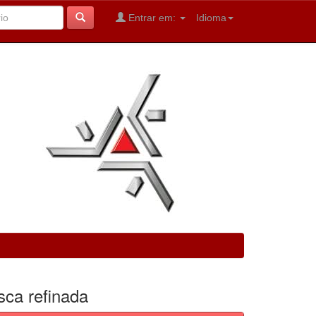
Entrar em:
Idioma
sca refinada