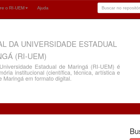
re o RI-UEM
Ajuda
AL DA UNIVERSIDADE ESTADUAL
GÁ (RI-UEM)
a Universidade Estadual de Maringá (RI-UEM) é
ria institucional (científica, técnica, artística e
e Maringá em formato digital.
Bu