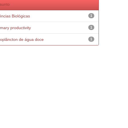
sunto
ências Biológicas
1
imary productivity
1
oplâncton de água doce
1