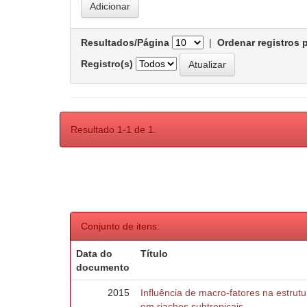
Resultados/Página
|
Ordenar registros 
Registro(s)
Resultado 1-1 de 1.
Conjunto de itens:
Data do
Título
documento
2015
Influência de macro-fatores na estru
em riachos subtropicais.