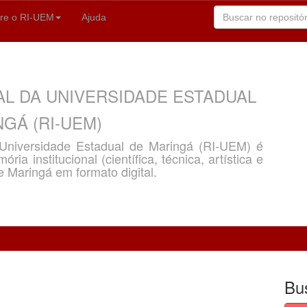
re o RI-UEM
Ajuda
AL DA UNIVERSIDADE ESTADUAL
GÁ (RI-UEM)
a Universidade Estadual de Maringá (RI-UEM) é
ria institucional (científica, técnica, artística e
e Maringá em formato digital.
Bu