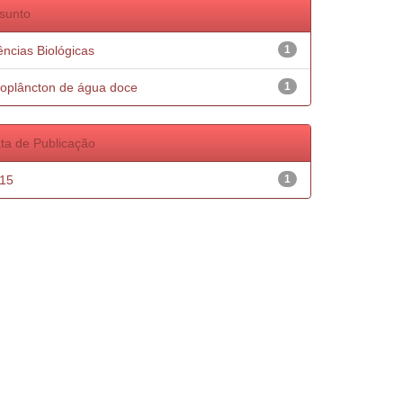
sunto
ências Biológicas
1
oplâncton de água doce
1
ta de Publicação
15
1