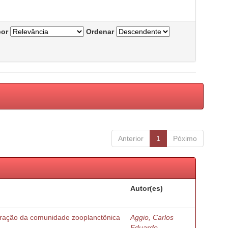
por
Ordenar
Anterior
1
Póximo
Autor(es)
turação da comunidade zooplanctônica
Aggio, Carlos
Eduardo