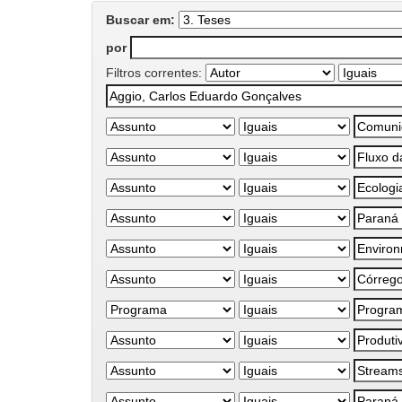
Buscar em:
por
Filtros correntes: