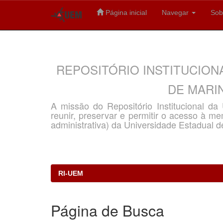
Página inicial
Navegar
Sob
Skip
navigation
REPOSITÓRIO INSTITUCION
DE MARIN
A missão do Repositório Institucional d
reunir, preservar e permitir o acesso à memó
administrativa) da Universidade Estadual d
RI-UEM
Página de Busca