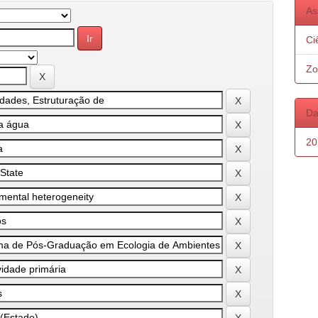
As
Ci
Zo
Da
20