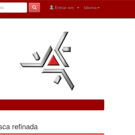
Entrar em:
Idioma
sca refinada