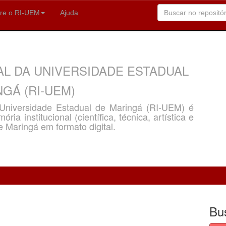
re o RI-UEM
Ajuda
AL DA UNIVERSIDADE ESTADUAL
GÁ (RI-UEM)
a Universidade Estadual de Maringá (RI-UEM) é
ria institucional (científica, técnica, artística e
e Maringá em formato digital.
Bu