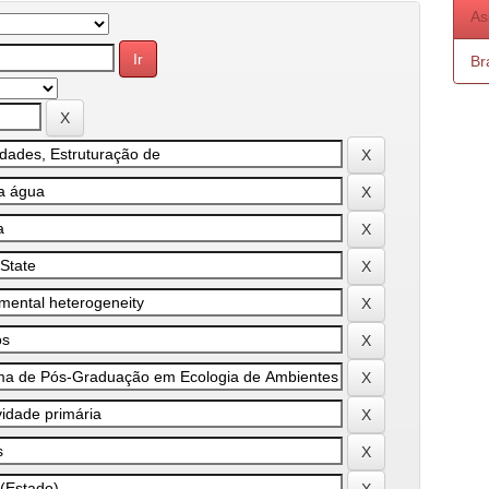
As
Bra