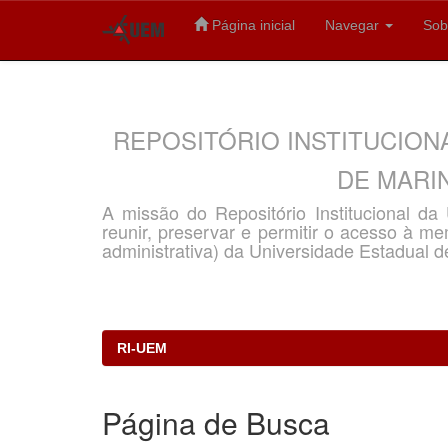
Página inicial
Navegar
Sob
Skip
navigation
REPOSITÓRIO INSTITUCION
DE MARIN
A missão do Repositório Institucional d
reunir, preservar e permitir o acesso à memó
administrativa) da Universidade Estadual d
RI-UEM
Página de Busca