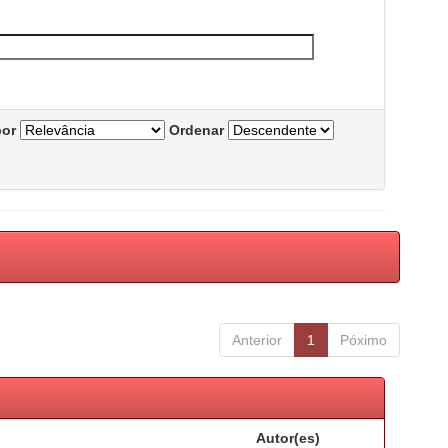
por
Ordenar
Anterior
1
Póximo
Autor(es)