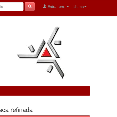
Entrar em:
Idioma
sca refinada