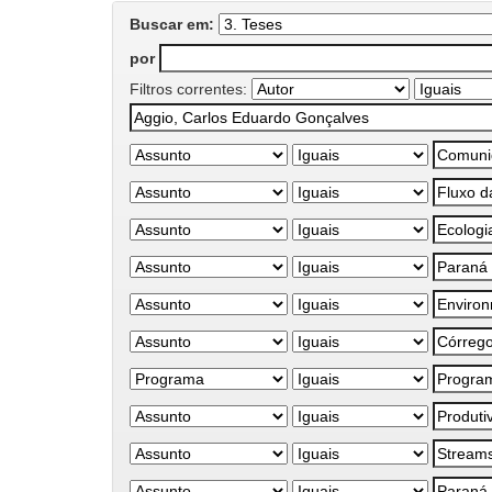
Buscar em:
por
Filtros correntes: