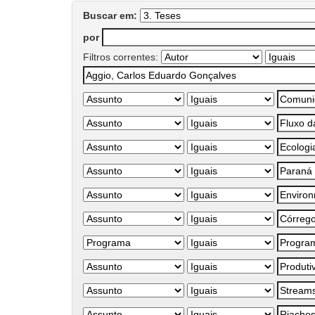
Buscar em:
por
Filtros correntes: