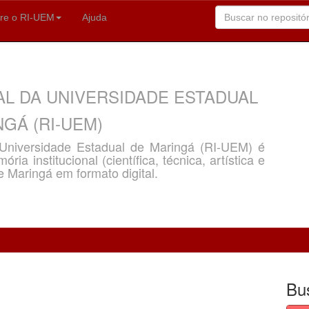
re o RI-UEM
Ajuda
AL DA UNIVERSIDADE ESTADUAL
GÁ (RI-UEM)
a Universidade Estadual de Maringá (RI-UEM) é
ria institucional (científica, técnica, artística e
e Maringá em formato digital.
Bu