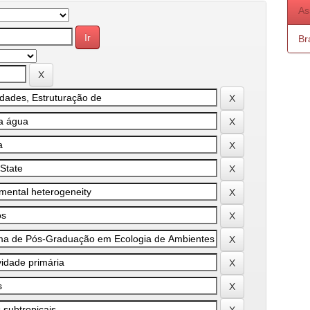
As
Bra