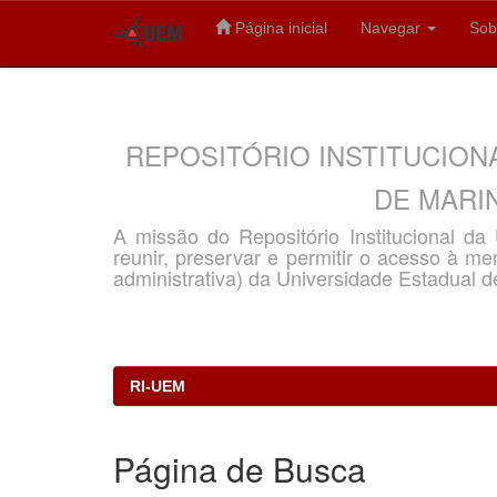
Página inicial
Navegar
Sob
Skip
navigation
REPOSITÓRIO INSTITUCION
DE MARIN
A missão do Repositório Institucional d
reunir, preservar e permitir o acesso à memó
administrativa) da Universidade Estadual d
RI-UEM
Página de Busca