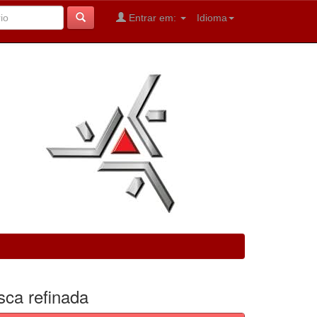
Entrar em:
Idioma
sca refinada