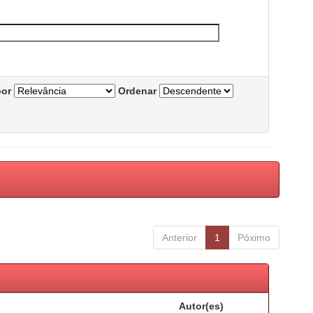
por
Ordenar
Anterior
1
Póximo
Autor(es)