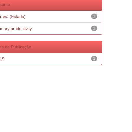
sunto
raná (Estado)
1
imary productivity
1
ta de Publicação
15
1