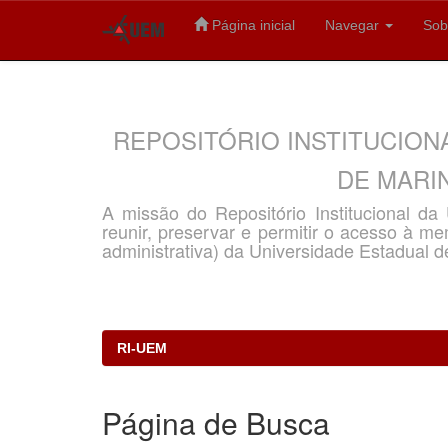
Página inicial
Navegar
Sob
Skip
navigation
REPOSITÓRIO INSTITUCION
DE MARIN
A missão do Repositório Institucional d
reunir, preservar e permitir o acesso à memó
administrativa) da Universidade Estadual d
RI-UEM
Página de Busca