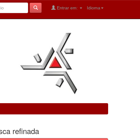
Entrar em:
Idioma
sca refinada