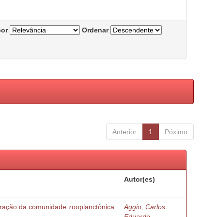
por
Ordenar
Anterior
1
Póximo
Autor(es)
turação da comunidade zooplanctônica
Aggio, Carlos
Eduardo