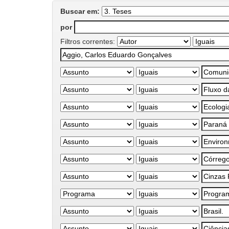
Buscar em:
por
Filtros correntes: