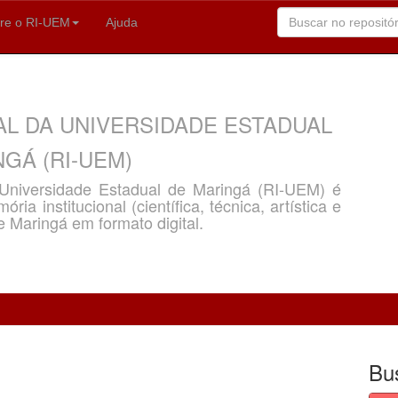
re o RI-UEM
Ajuda
AL DA UNIVERSIDADE ESTADUAL
GÁ (RI-UEM)
a Universidade Estadual de Maringá (RI-UEM) é
ria institucional (científica, técnica, artística e
e Maringá em formato digital.
Bu