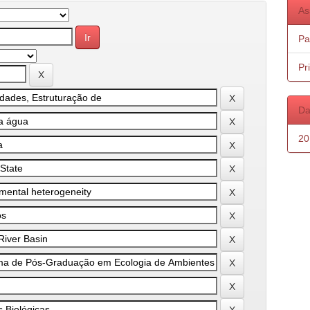
As
Pa
Pr
Da
20