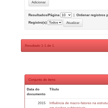
Resultados/Página
|
Ordenar registros 
Registro(s)
Resultado 1-1 de 1.
Conjunto de itens:
Data do
Título
documento
2015
Influência de macro-fatores na estru
em riachos subtropicais.