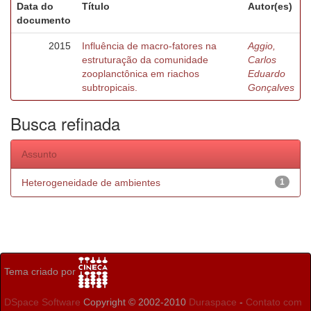
Data do
Título
Autor(es)
documento
2015
Influência de macro-fatores na
Aggio,
estruturação da comunidade
Carlos
zooplanctônica em riachos
Eduardo
subtropicais.
Gonçalves
Busca refinada
Assunto
Heterogeneidade de ambientes
1
Tema criado por
DSpace Software
Copyright © 2002-2010
Duraspace
-
Contato com